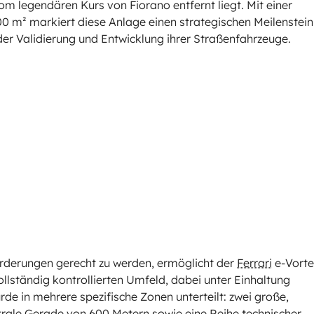
m legendären Kurs von Fiorano entfernt liegt. Mit einer
00 m² markiert diese Anlage einen strategischen Meilenstein
er Validierung und Entwicklung ihrer Straßenfahrzeuge.
rderungen gerecht zu werden, ermöglicht der
Ferrari
e-Vort
ollständig kontrollierten Umfeld, dabei unter Einhaltung
de in mehrere spezifische Zonen unterteilt: zwei große,
rale Gerade von 600 Metern sowie eine Reihe technischer