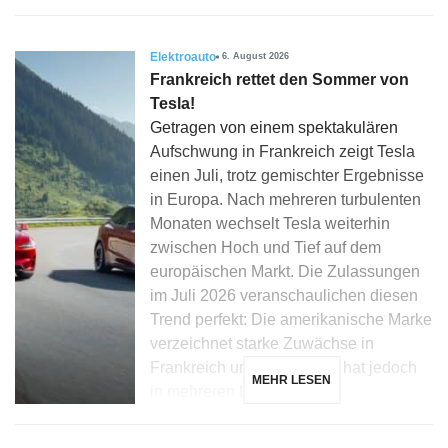
Elektroauto
6. August 2026
Frankreich rettet den Sommer von
Tesla!
Getragen von einem spektakulären
Aufschwung in Frankreich zeigt Tesla
einen Juli, trotz gemischter Ergebnisse
in Europa. Nach mehreren turbulenten
Monaten wechselt Tesla weiterhin
zwischen Hoch und Tief auf dem
europäischen Markt. Die Zulassungen
im Juli 2026 veranschaulichen diesen
Trend perfekt: Die amerikanische Marke
verzeichnet starke Zuwächse in
Frankreich und Dänemark, hat jedoch
MEHR LESEN
in mehreren Ländern, […]