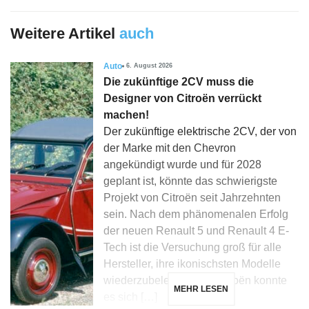
Weitere Artikel
auch
Auto
6. August 2026
Die zukünftige 2CV muss die
Designer von Citroën verrückt
machen!
Der zukünftige elektrische 2CV, der von
der Marke mit den Chevron
angekündigt wurde und für 2028
geplant ist, könnte das schwierigste
Projekt von Citroën seit Jahrzehnten
sein. Nach dem phänomenalen Erfolg
der neuen Renault 5 und Renault 4 E-
Tech ist die Versuchung groß für alle
Hersteller, ihre ikonischsten Modelle
wiederzubeleben, und Citroën konnte
MEHR LESEN
es sich […]