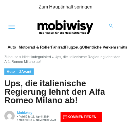
Zum Hauptinhalt springen
Menu
Auto
Motorrad & Roller
Fahrrad
Flugzeug
Öffentliche Verkehrsmittel
Zuhause
»
Nicht kategorisiert
»
Ups, die italienische Regierung lehnt den
Alfa Romeo Milano ab!
Auto
ZAvant
Ups, die italienische
Regierung lehnt den Alfa
Romeo Milano ab!
Mobiwisy
KOMMENTIEREN
Publié le 12. April 2024
Modifié le 8. November 2025