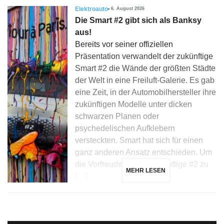
Elektroauto
6. August 2026
Die Smart #2 gibt sich als Banksy
aus!
Bereits vor seiner offiziellen
Präsentation verwandelt der zukünftige
Smart #2 die Wände der größten Städte
der Welt in eine Freiluft-Galerie. Es gab
eine Zeit, in der Automobilhersteller ihre
zukünftigen Modelle unter dicken
schwarzen Planen oder
psychedelischen Aufklebern
versteckten. Smart hat sich für einen
ganz anderen Ansatz entschieden. Um
die Vorfreude auf die zukünftige #2 zu
MEHR LESEN
[…]