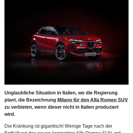
s
stungen
Unglaubliche Situation in Italien, wo die Regierung
plant, die Bezeichnung
Milano für den Alfa Romeo SUV
zu verbieten, wenn dieser nicht in Italien produziert
wird.
Die Kränkung ist gigantisch! Wenige Tage nach der