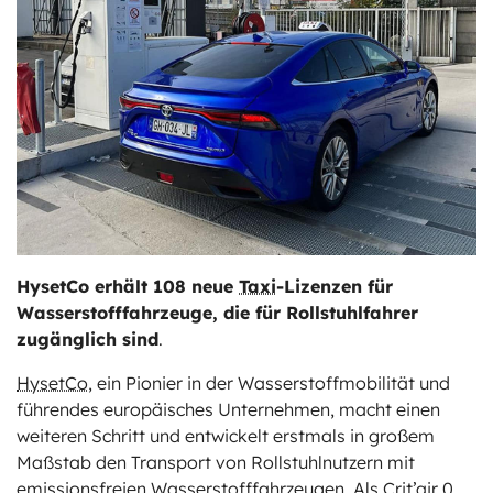
ts
stungen
HysetCo erhält 108 neue
Taxi
-Lizenzen für
Wasserstofffahrzeuge
, die für Rollstuhlfahrer
zugänglich sind
.
HysetCo
, ein Pionier in der Wasserstoffmobilität und
führendes europäisches Unternehmen, macht einen
weiteren Schritt und entwickelt erstmals in großem
Maßstab den Transport von Rollstuhlnutzern mit
emissionsfreien Wasserstofffahrzeugen. Als Crit’air 0