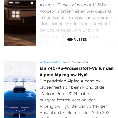
Akzente. Dieses Wasserstoff-SUV-
Konzept markiert einen Wendepunkt
in der Designstrategie und der grünen
Mobilität der Marke. Vorgestellt auf
der Los Angeles Auto Show im
November 2024, kündigt dieses
MEHR LESEN
Fahrzeug ein Serienmodell an, das […]
Wasserstoffauto
15. Oktober 2024
Ein 740-PS-Wasserstoff-V6 für den
Alpine Alpenglow Hy6!
Die prächtige Alpine Alpenglow
präsentiert sich beim Mondial de
l’Auto in Paris 2024 in ihrer
ausgereiftesten Version, der
Alpenglow Hy6. Bei der vorherigen
Ausgabe des Mondial de l’Auto 2022