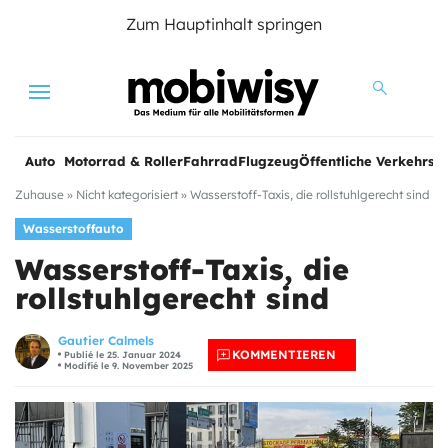
Zum Hauptinhalt springen
Menu
Auto
Motorrad & Roller
Fahrrad
Flugzeug
Öffentliche Verkehrsmi
Zuhause
»
Nicht kategorisiert
»
Wasserstoff-Taxis, die rollstuhlgerecht sind
Wasserstoffauto
Wasserstoff-Taxis, die
rollstuhlgerecht sind
Gautier Calmels
KOMMENTIEREN
Publié le 25. Januar 2024
Modifié le 9. November 2025
e