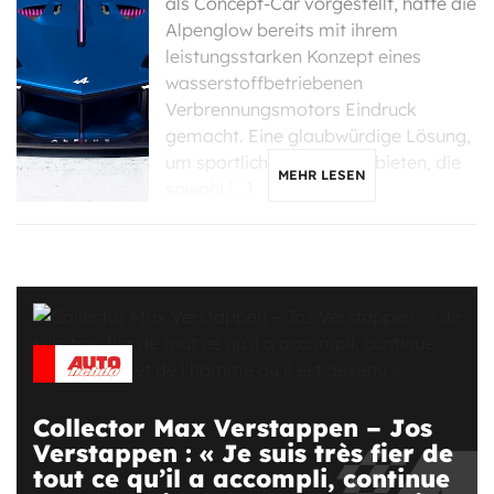
als Concept-Car vorgestellt, hatte die
Alpenglow bereits mit ihrem
leistungsstarken Konzept eines
wasserstoffbetriebenen
Verbrennungsmotors Eindruck
gemacht. Eine glaubwürdige Lösung,
um sportliche Modelle zu bieten, die
MEHR LESEN
sowohl […]
Collector Max Verstappen – Jos
Verstappen : « Je suis très fier de
tout ce qu’il a accompli, continue