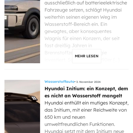
ausschließlich auf batterieelektrische
Fahrzeuge setzen, schlägt Hyundai
weiterhin seinen eigenen Weg im
Wasserstoff-Bereich ein. Ein
gewagtes, aber konsequentes
Wagnis für einen Konzern, der seit
fast dreißig Jahren in
Brennstoffzellentechnologie
MEHR LESEN
investiert. Schon in den 1990er […]
Wasserstoffauto
3. November 2024
Hyundai Initium: ein Konzept, dem
es nicht an Wasserstoff mangelt
Hyundai enthüllt ein mutiges Konzept,
das Initium, mit einer Reichweite von
650 km und neuen
umweltfreundlichen Funktionen.
Hyundai setzt mit dem Initium neue