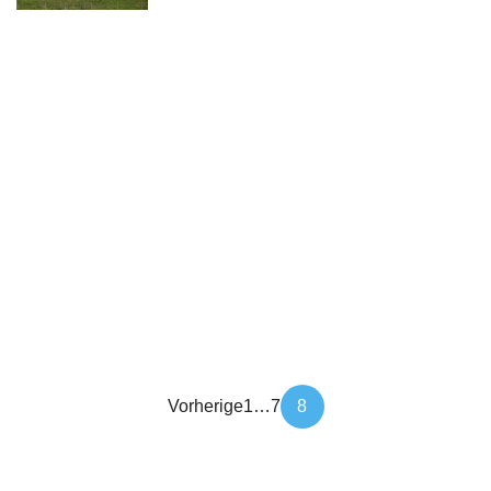
Beitragsnavigation
Vorherige
1
…
7
8