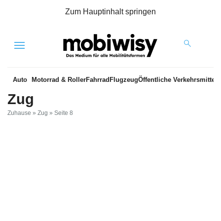
Zum Hauptinhalt springen
Menu
Auto
Motorrad & Roller
Fahrrad
Flugzeug
Öffentliche Verkehrsmittel
Zug
Zuhause
»
Zug
»
Seite 8