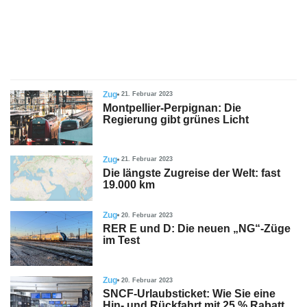
s
stungen
Zug
21. Februar 2023
Montpellier-Perpignan: Die
Regierung gibt grünes Licht
Zug
21. Februar 2023
Die längste Zugreise der Welt: fast
19.000 km
Zug
20. Februar 2023
RER E und D: Die neuen „NG“-Züge
im Test
Zug
20. Februar 2023
SNCF-Urlaubsticket: Wie Sie eine
Hin- und Rückfahrt mit 25 % Rabatt