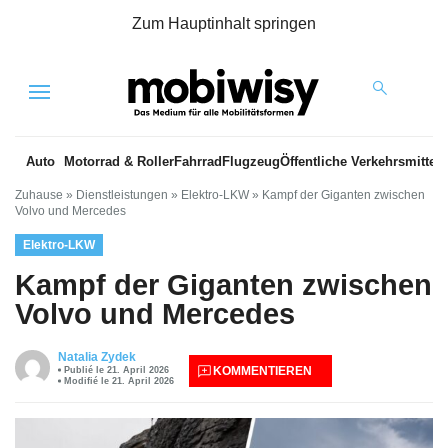
Zum Hauptinhalt springen
Menu
Auto
Motorrad & Roller
Fahrrad
Flugzeug
Öffentliche Verkehrsmittel
Zuhause
»
Dienstleistungen
»
Elektro-LKW
»
Kampf der Giganten zwischen
Volvo und Mercedes
Elektro-LKW
Kampf der Giganten zwischen
Volvo und Mercedes
Natalia Zydek
KOMMENTIEREN
Publié le 21. April 2026
Modifié le 21. April 2026