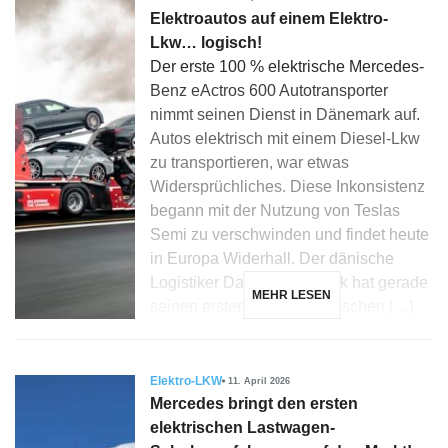
Elektroautos auf einem Elektro-
Lkw… logisch!
Der erste 100 % elektrische Mercedes-
Benz eActros 600 Autotransporter
nimmt seinen Dienst in Dänemark auf.
Autos elektrisch mit einem Diesel-Lkw
zu transportieren, war etwas
Widersprüchliches. Diese Inkonsistenz
begann mit der Nutzung von Teslas
Semi zu verschwinden und findet heute
in Europa Widerhall. Der dänische
Logistiker Dansk Auto Logik hat gerade
MEHR LESEN
seinen ersten 100 % elektrischen […]
Elektro-LKW
11. April 2026
Mercedes bringt den ersten
elektrischen Lastwagen-