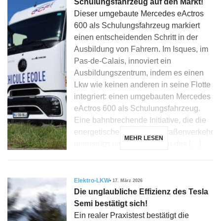
Schulungsfahrzeug auf den Markt!
Dieser umgebaute Mercedes eActros
600 als Schulungsfahrzeug markiert
einen entscheidenden Schritt in der
Ausbildung von Fahrern. Im Isques, im
Pas-de-Calais, innoviert ein
Ausbildungszentrum, indem es einen
Lkw wie keinen anderen in seine Flotte
integriert: einen umgebauten Mercedes
eActros 600 als Schulungsfahrzeug.
Eine bahnbrechende Initiative, die die
energetische Wende im Straßenverkehr
MEHR LESEN
unterstützt und das Erlernen des […]
Elektro-LKW
17. März 2026
Die unglaubliche Effizienz des Tesla
Semi bestätigt sich!
Ein realer Praxistest bestätigt die