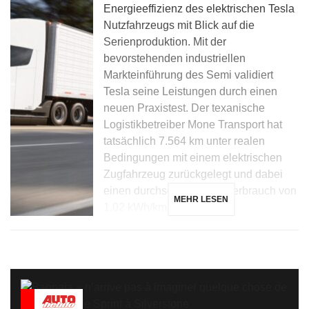
Energieeffizienz des elektrischen Tesla
Nutzfahrzeugs mit Blick auf die
Serienproduktion. Mit der
bevorstehenden industriellen
Markteinführung des Semi validiert
Tesla seine Leistungen durch einen
neuen Praxistest. Der texanische
Logistikbetreiber Mone Transport hat
tatsächlich 7.564 km unter realen
Bedingungen mit einem elektrischen
Zugfahrzeug zurückgelegt und dabei
einen durchschnittlichen Verbrauch von
MEHR LESEN
1,02 kWh/km […]