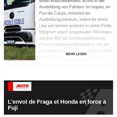
einen entscheidenden Schritt in der
Ausbildung von Fahrern. Im Isques, im
Pas-de-Calais, innoviert ein
Ausbildungszentrum, indem es einen
Lkw wie keinen anderen in seine Flotte
integriert: einen umgebauten Mercedes
eActros 600 als Schulungsfahrzeug.
Eine bahnbrechende Initiative, die die
energetische Wende im Straßenverkehr
MEHR LESEN
unterstützt und das Erlernen des […]
L’envol de Fraga et Honda en force à
Fuji