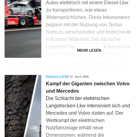
Autos elektrisch mit einem Diesel-Lkw
zu transportieren, war etwas
Widersprüchliches. Diese Inkonsistenz
begann mit der Nutzung von Teslas
Semi zu verschwinden und findet heute
in Europa Widerhall. Der dänische
Logistiker Dansk Auto Logik hat gerade
MEHR LESEN
seinen ersten 100 % elektrischen […]
Elektro-LKW
21. April 2026
Kampf der Giganten zwischen Volvo
und Mercedes
Die Schlacht der elektrischen
Langstrecken-Lkw intensiviert sich und
Mercedes und Volvo rüsten auf. Der
Wettkampf der elektrischen
Nutzfahrzeuge erhält neue
Dimensionen, während die