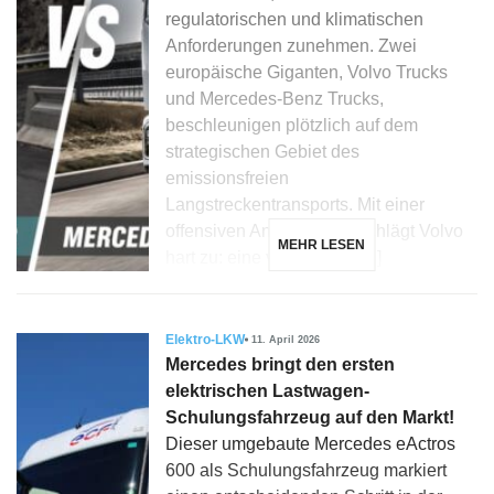
regulatorischen und klimatischen
Anforderungen zunehmen. Zwei
europäische Giganten, Volvo Trucks
und Mercedes-Benz Trucks,
beschleunigen plötzlich auf dem
strategischen Gebiet des
emissionsfreien
Langstreckentransports. Mit einer
offensiven Ankündigung schlägt Volvo
MEHR LESEN
hart zu: eine vollständig […]
Elektro-LKW
11. April 2026
Mercedes bringt den ersten
elektrischen Lastwagen-
Schulungsfahrzeug auf den Markt!
Dieser umgebaute Mercedes eActros
600 als Schulungsfahrzeug markiert