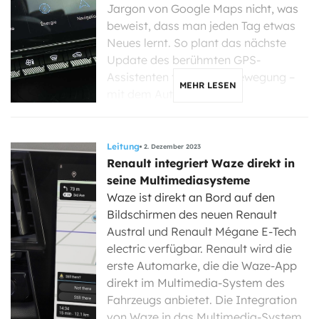
Jargon von Google Maps nicht, was
beweist, dass man jeden Tag etwas
Neues lernt. So plant das nächste
Update des berühmten GPS-
Assistenten für die Fortbewegung –
MEHR LESEN
mit dem Auto, zu […]
Leitung
2. Dezember 2023
Renault integriert Waze direkt in
seine Multimediasysteme
Waze ist direkt an Bord auf den
Bildschirmen des neuen Renault
Austral und Renault Mégane E-Tech
electric verfügbar. Renault wird die
erste Automarke, die die Waze-App
direkt im Multimedia-System des
Fahrzeugs anbietet. Die Integration
von Waze in das Multimedia-System