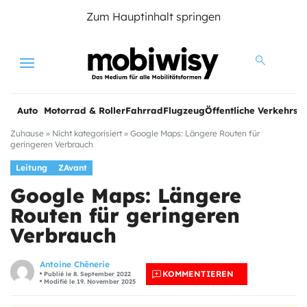
Zum Hauptinhalt springen
Menu
Auto
Motorrad & Roller
Fahrrad
Flugzeug
Öffentliche Verkehrsmi
Zuhause
»
Nicht kategorisiert
»
Google Maps: Längere Routen für
geringeren Verbrauch
Leitung
ZAvant
Google Maps: Längere
Routen für geringeren
Verbrauch
Antoine Chênerie
KOMMENTIEREN
Publié le 8. September 2022
Modifié le 19. November 2025
e