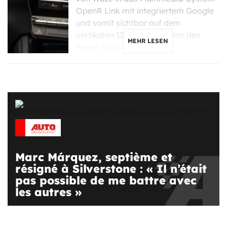
OpenR Link mit integriertem Google
und somit sichtbar auf dem
vertikalen 12-Zoll-Bildschirm des
MEHR LESEN
neuen Austral und […]
Marc Márquez, septième et
résigné à Silverstone : « Il n’était
pas possible de me battre avec
les autres »