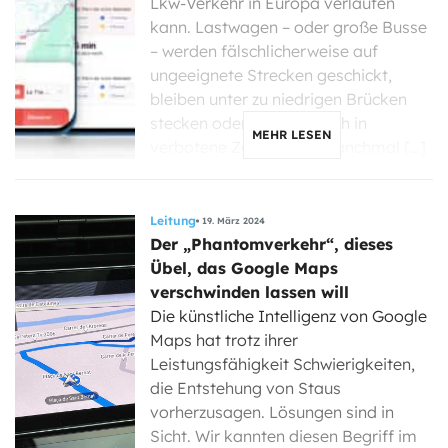
Lkw-Verkehr in Europa verlaufen
kann. Lastwagen – oder große Busse
– werden fälschlicherweise auf
ungeeignete Strecken geschickt,
bleiben unter zu niedrigen Brücken
stecken oder begeben sich in
MEHR LESEN
verbotene Zonen, was manchmal […]
Leitung
19. März 2024
Der „Phantomverkehr“, dieses
Übel, das Google Maps
verschwinden lassen will
Die künstliche Intelligenz von Google
Maps hat trotz ihrer
Leistungsfähigkeit Schwierigkeiten,
die Entstehung von Staus
vorherzusagen. Lösungen sind in
Sicht. Wir kannten diesen Begriff im