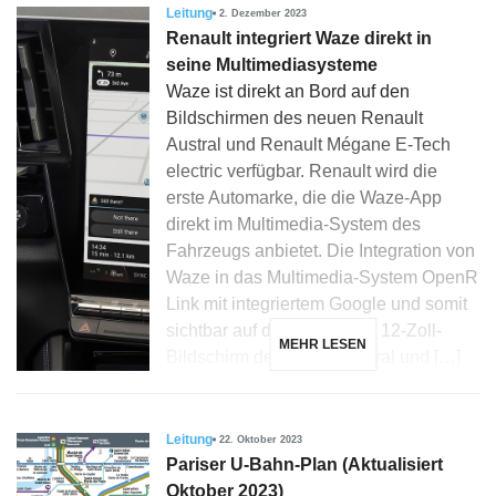
Leitung
2. Dezember 2023
Renault integriert Waze direkt in
seine Multimediasysteme
Waze ist direkt an Bord auf den
Bildschirmen des neuen Renault
Austral und Renault Mégane E-Tech
electric verfügbar. Renault wird die
erste Automarke, die die Waze-App
direkt im Multimedia-System des
Fahrzeugs anbietet. Die Integration von
Waze in das Multimedia-System OpenR
Link mit integriertem Google und somit
sichtbar auf dem vertikalen 12-Zoll-
MEHR LESEN
Bildschirm des neuen Austral und […]
Leitung
22. Oktober 2023
Pariser U-Bahn-Plan (Aktualisiert
Oktober 2023)