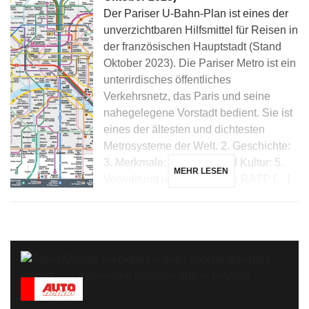
Der Pariser U-Bahn-Plan ist eines der
unverzichtbaren Hilfsmittel für Reisen in
der französischen Hauptstadt (Stand
Oktober 2023). Die Pariser Metro ist ein
unterirdisches öffentliches
Verkehrsnetz, das Paris und seine
nahegelegene Vorstadt bedient. Sie ist
eines der ältesten und dichtesten
Metrosysteme der Welt. 2. Geschichte:
3. Merkmale: 4. Design und Kultur: 5.
MEHR LESEN
Verwaltung und Betrieb:Die RATP […]