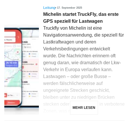
Leitung
17. September 2025
Michelin startet TruckFly, das erste
GPS speziell für Lastwagen
Truckfly von Michelin ist eine
Navigationsanwendung, die speziell für
Lastkraftwagen und deren
Verkehrsbedingungen entwickelt
wurde. Die Nachrichten erinnern oft
genug daran, wie dramatisch der Lkw-
Verkehr in Europa verlaufen kann.
Lastwagen – oder große Busse –
werden fälschlicherweise auf
ungeeignete Strecken geschickt,
bleiben unter zu niedrigen Brücken
stecken oder begeben sich in verbotene
MEHR LESEN
Zonen, was manchmal […]