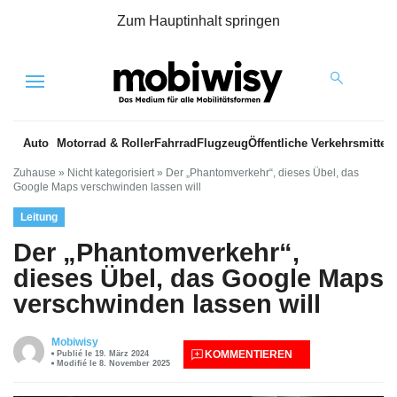
Zum Hauptinhalt springen
Menu
Auto
Motorrad & Roller
Fahrrad
Flugzeug
Öffentliche Verkehrsmittel
Zuhause
»
Nicht kategorisiert
»
Der „Phantomverkehr“, dieses Übel, das
Google Maps verschwinden lassen will
Leitung
Der „Phantomverkehr“,
dieses Übel, das Google Maps
verschwinden lassen will
Mobiwisy
KOMMENTIEREN
Publié le 19. März 2024
Modifié le 8. November 2025