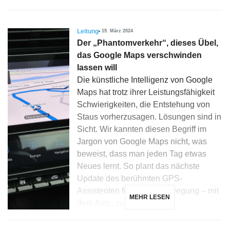
Leitung
19. März 2024
Der „Phantomverkehr“, dieses Übel,
das Google Maps verschwinden
lassen will
Die künstliche Intelligenz von Google
Maps hat trotz ihrer Leistungsfähigkeit
Schwierigkeiten, die Entstehung von
Staus vorherzusagen. Lösungen sind in
Sicht. Wir kannten diesen Begriff im
Jargon von Google Maps nicht, was
beweist, dass man jeden Tag etwas
Neues lernt. So plant das nächste
Update des berühmten GPS-
Assistenten für die Fortbewegung – mit
MEHR LESEN
dem Auto, zu […]