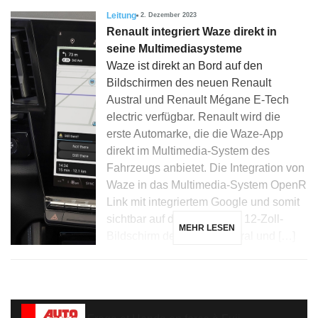
Leitung
2. Dezember 2023
Renault integriert Waze direkt in
seine Multimediasysteme
Waze ist direkt an Bord auf den
Bildschirmen des neuen Renault
Austral und Renault Mégane E-Tech
electric verfügbar. Renault wird die
erste Automarke, die die Waze-App
direkt im Multimedia-System des
Fahrzeugs anbietet. Die Integration von
Waze in das Multimedia-System OpenR
Link mit integriertem Google und somit
sichtbar auf dem vertikalen 12-Zoll-
MEHR LESEN
Bildschirm des neuen Austral und […]