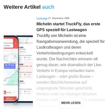
Weitere Artikel
auch
Leitung
17. September 2025
Michelin startet TruckFly, das erste
GPS speziell für Lastwagen
Truckfly von Michelin ist eine
Navigationsanwendung, die speziell für
Lastkraftwagen und deren
Verkehrsbedingungen entwickelt
wurde. Die Nachrichten erinnern oft
genug daran, wie dramatisch der Lkw-
Verkehr in Europa verlaufen kann.
Lastwagen – oder große Busse –
werden fälschlicherweise auf
ungeeignete Strecken geschickt,
bleiben unter zu niedrigen Brücken
stecken oder begeben sich in verbotene
MEHR LESEN
Zonen, was manchmal […]