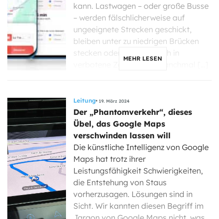
kann. Lastwagen – oder große Busse
– werden fälschlicherweise auf
ungeeignete Strecken geschickt,
bleiben unter zu niedrigen Brücken
stecken oder begeben sich in
MEHR LESEN
verbotene Zonen, was manchmal […]
Leitung
19. März 2024
Der „Phantomverkehr“, dieses
Übel, das Google Maps
verschwinden lassen will
Die künstliche Intelligenz von Google
Maps hat trotz ihrer
Leistungsfähigkeit Schwierigkeiten,
die Entstehung von Staus
vorherzusagen. Lösungen sind in
Sicht. Wir kannten diesen Begriff im
Jargon von Google Maps nicht, was