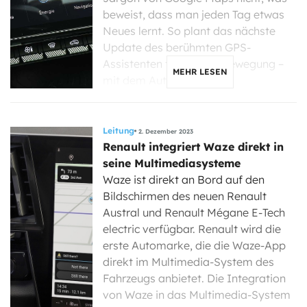
beweist, dass man jeden Tag etwas
Neues lernt. So plant das nächste
Update des berühmten GPS-
Assistenten für die Fortbewegung –
MEHR LESEN
mit dem Auto, zu […]
Leitung
2. Dezember 2023
Renault integriert Waze direkt in
seine Multimediasysteme
Waze ist direkt an Bord auf den
Bildschirmen des neuen Renault
Austral und Renault Mégane E-Tech
electric verfügbar. Renault wird die
erste Automarke, die die Waze-App
direkt im Multimedia-System des
Fahrzeugs anbietet. Die Integration
von Waze in das Multimedia-System