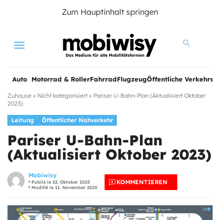
Zum Hauptinhalt springen
Menu
Auto
Motorrad & Roller
Fahrrad
Flugzeug
Öffentliche Verkehrsmi
Zuhause
»
Nicht kategorisiert
»
Pariser U-Bahn-Plan (Aktualisiert Oktober
2023)
Leitung
Öffentlicher Nahverkehr
Pariser U-Bahn-Plan
(Aktualisiert Oktober 2023)
Mobiwisy
KOMMENTIEREN
Publié le 22. Oktober 2023
Modifié le 11. November 2025
e