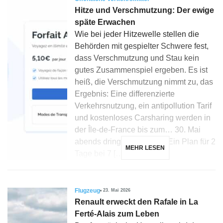
Hitze und Verschmutzung: Der ewige
späte Erwachen
Wie bei jeder Hitzewelle stellen die
Behörden mit gespielter Schwere fest,
dass Verschmutzung und Stau kein
gutes Zusammenspiel ergeben. Es ist
heiß, die Verschmutzung nimmt zu, das
Ergebnis: Eine differenzierte
Verkehrsnutzung, ein antipollution Tarif
und kostenloses Carsharing werden in
der Île-de-France bis zum… 30. Mai
abends dringend aktiviert. Ein Plan für 2
MEHR LESEN
Tage bei 7 […]
Flugzeug
23. Mai 2026
Renault erweckt den Rafale in La
Ferté-Alais zum Leben