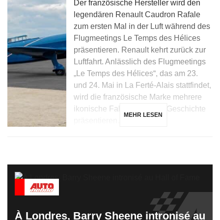
Der französische Hersteller wird den
legendären Renault Caudron Rafale
zum ersten Mal in der Luft während des
Flugmeetings Le Temps des Hélices
präsentieren. Renault kehrt zurück zur
Luftfahrt. Anlässlich des Flugmeetings
„Le Temps des Hélices“, das am 23.
und 24. Mai in La Ferté-Alais stattfindet,
wird die französische Marke mehrere
ikonische Fahrzeuge ihrer Geschichte
MEHR LESEN
präsentieren… […]
À Londres, Barry Sheene intronisé au