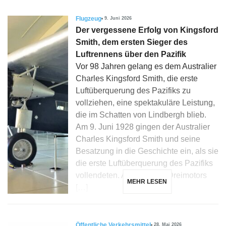
Flugzeug
9. Juni 2026
Der vergessene Erfolg von Kingsford
Smith, dem ersten Sieger des
Luftrennens über den Pazifik
Vor 98 Jahren gelang es dem Australier
Charles Kingsford Smith, die erste
Luftüberquerung des Pazifiks zu
vollziehen, eine spektakuläre Leistung,
die im Schatten von Lindbergh blieb.
Am 9. Juni 1928 gingen der Australier
Charles Kingsford Smith und seine
Besatzung in die Geschichte ein, als sie
die erste Luftüberquerung des Pazifiks
vollendeten. An Bord des Dreimotors
MEHR LESEN
[…]
Öffentliche Verkehrsmittel
28. Mai 2026