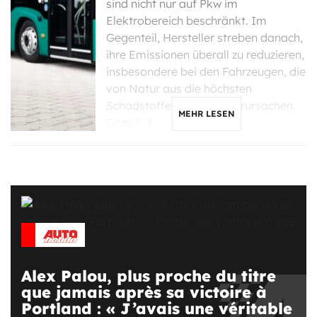
sind nicht nur auf Pkw im
Elektrobereich beschränkt. Im
Gegenteil, Hersteller streben danach,
ihre Emissionen überall zu reduzieren,
insbesondere bei den Fahrzeugen, die
von Natur aus die höchsten
Schadstoffemissionen verursachen.
MEHR LESEN
Dazu […]
Alex Palou, plus proche du titre
que jamais après sa victoire à
Portland : « J’avais une véritable