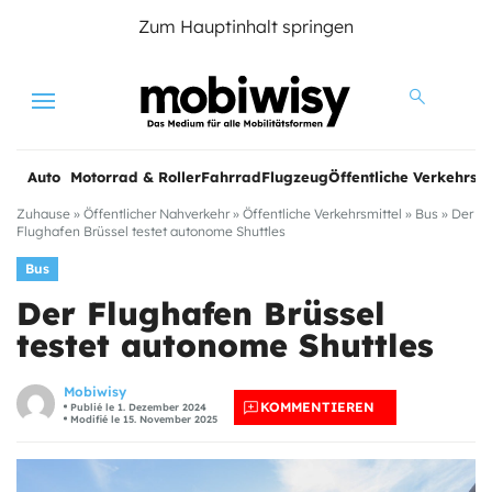
Zum Hauptinhalt springen
Menu
Auto
Motorrad & Roller
Fahrrad
Flugzeug
Öffentliche Verkehrsmi
Zuhause
»
Öffentlicher Nahverkehr
»
Öffentliche Verkehrsmittel
»
Bus
»
Der
Flughafen Brüssel testet autonome Shuttles
Bus
Der Flughafen Brüssel
testet autonome Shuttles
Mobiwisy
KOMMENTIEREN
Publié le 1. Dezember 2024
Modifié le 15. November 2025
e