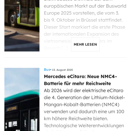
europäischen Markt auf der Busworld
Europe 2025 vorstellen, die vom 3.
bis 9. Oktober in Brüssel stattfindet.
Dieser Start markiert die erste Phase
der internationalen Expansion des
vietnamesischen Herstellers im
MEHR LESEN
Bereich […]
Bus
13. August 2025
Mercedes eCitaro: Neue NMC4-
Batterie für mehr Reichweite
Ab 2026 wird der elektrische eCitaro
die 4. Generation der Lithium-Nickel-
Mangan-Kobalt-Batterien (NMC4)
verwenden und dadurch eine um 100
km höhere Reichweite bieten.
Technologische Weiterentwicklungen