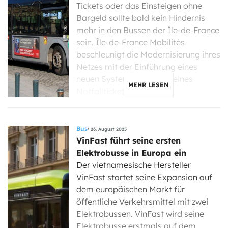
Tickets oder das Einsteigen ohne
Bargeld sollte bald kein Hindernis
mehr in den Bussen der Île-de-France
sein. Île-de-France Mobilités
beschleunigt die Modernisierung ihres
Netzes mit der Einführung eines
neuen Systems: der Kauf eines
MEHR LESEN
Notfalltickets […]
Bus
26. August 2025
VinFast führt seine ersten
Elektrobusse in Europa ein
Der vietnamesische Hersteller
VinFast startet seine Expansion auf
dem europäischen Markt für
öffentliche Verkehrsmittel mit zwei
Elektrobussen. VinFast wird seine
Elektrobusse erstmals auf dem