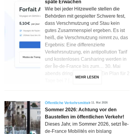
späte Erwachen
Wie bei jeder Hitzewelle stellen die
Behörden mit gespielter Schwere fest,
dass Verschmutzung und Stau kein
gutes Zusammenspiel ergeben. Es ist
heiß, die Verschmutzung nimmt zu, das
Ergebnis: Eine differenzierte
Verkehrsnutzung, ein antipollution Tarif
und kostenloses Carsharing werden in
der Île-de-France bis zum… 30. Mai
abends dringend aktiviert. Ein Plan für 2
MEHR LESEN
Tage bei 7 […]
Öffentliche Verkehrsmittel
11. Mai 2026
Sommer 2026: Achtung vor den
Baustellen im öffentlichen Verkehr!
Dieses Jahr, im Sommer 2026, setzt Île-
de-France Mobilités ein bislang