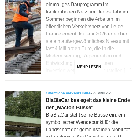
einmaliges Bauprogramm im
frankophonen Netz um. Jedes Jahr im
Sommer beginnen die Arbeiten im
öffentlichen Verkehrsnetz von Île-de-
France erneut. Im Jahr 2026 erreichen
sie ein außergewöhnliches Niveau mit
fast 4 Milliarden Euro, die in die
Modernisierung, Regeneration und
Entwicklung der Infrastrukturen
MEHR LESEN
investiert werden. Diese Baustellen […]
Öffentliche Verkehrsmittel
22. April 2026
BlaBlaCar besiegelt das kleine Ende
der „Macron-Busse“
BlaBlaCar stellt seine Busse ein, ein
symbolischer Wendepunkt für die
Landschaft der gemeinsamen Mobilität
in Frankreich. Am Dienstag, den 21.