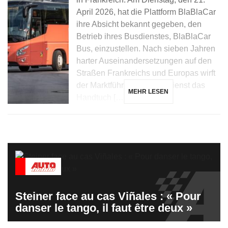
April 2026, hat die Plattform BlaBlaCar
ihre Absicht bekannt gegeben, den
Betrieb ihres Busdienstes, BlaBlaCar
Bus, einzustellen. Nach sieben Jahren
harter Auseinandersetzungen auf den
Straßen Frankreichs und Europas wirft
der Marktführer im Mitfahrdienst das
MEHR LESEN
Handtuch […]
Steiner face au cas Viñales : « Pour
danser le tango, il faut être deux »