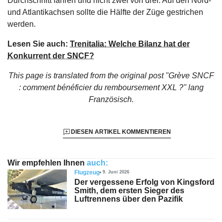
Durchschnitt fahren und nicht zwei von drei. Auf den Nord-
und Atlantikachsen sollte die Hälfte der Züge gestrichen
werden.
Lesen Sie auch:
Trenitalia: Welche Bilanz hat der
Konkurrent der SNCF?
This page is translated from the original
post "Grève SNCF
: comment bénéficier du remboursement XXL ?"
lang
Französisch.
DIESEN ARTIKEL KOMMENTIEREN
Wir empfehlen Ihnen
auch:
Flugzeug
9. Juni 2026
Der vergessene Erfolg von Kingsford
Smith, dem ersten Sieger des
Luftrennens über den Pazifik