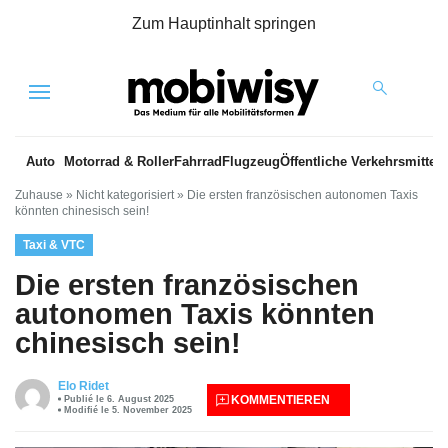
Zum Hauptinhalt springen
Menu
Auto
Motorrad & Roller
Fahrrad
Flugzeug
Öffentliche Verkehrsmittel
Zuhause
»
Nicht kategorisiert
»
Die ersten französischen autonomen Taxis
könnten chinesisch sein!
Taxi & VTC
Die ersten französischen
autonomen Taxis könnten
chinesisch sein!
Elo Ridet
KOMMENTIEREN
Publié le 6. August 2025
Modifié le 5. November 2025