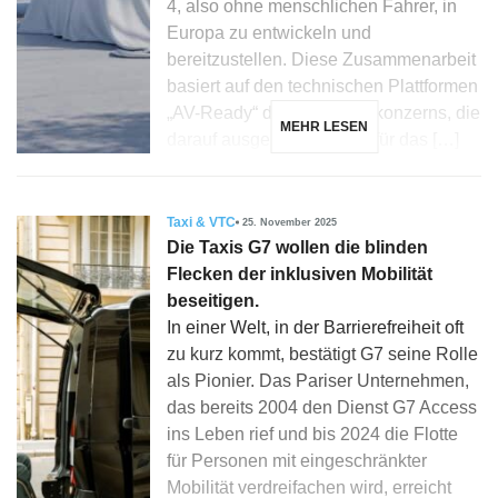
4, also ohne menschlichen Fahrer, in
Europa zu entwickeln und
bereitzustellen. Diese Zusammenarbeit
basiert auf den technischen Plattformen
„AV-Ready“ des Automobilkonzerns, die
MEHR LESEN
darauf ausgelegt sind, die für das […]
Taxi & VTC
25. November 2025
Die Taxis G7 wollen die blinden
Flecken der inklusiven Mobilität
beseitigen.
In einer Welt, in der Barrierefreiheit oft
zu kurz kommt, bestätigt G7 seine Rolle
als Pionier. Das Pariser Unternehmen,
das bereits 2004 den Dienst G7 Access
ins Leben rief und bis 2024 die Flotte
für Personen mit eingeschränkter
Mobilität verdreifachen wird, erreicht