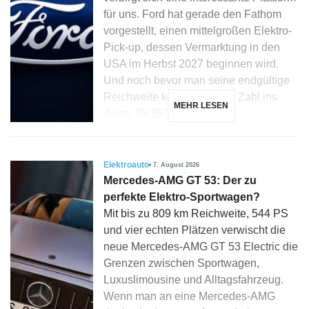
für uns. Ford hat gerade den Fathom
vorgestellt, einen mittelgroßen Elektro-
Pick-up, dessen Vermarktung in den
USA im Herbst 2027 beginnen wird.
Und noch bevor man seine endgültige
Reichweite kennt, fällt eine Zahl ins
MEHR LESEN
Auge: 28.350 Dollar […]
Elektroauto
7. August 2026
Mercedes-AMG GT 53: Der zu
perfekte Elektro-Sportwagen?
Mit bis zu 809 km Reichweite, 544 PS
und vier echten Plätzen verwischt die
neue Mercedes-AMG GT 53 Electric die
Grenzen zwischen Sportwagen,
Luxuslimousine und Alltagsfahrzeug.
Wenn man an eine Mercedes-AMG