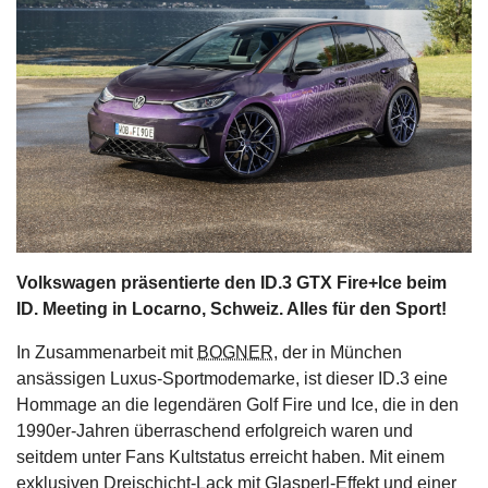
s
stungen
Volkswagen präsentierte den ID.3 GTX Fire+Ice beim
ID. Meeting in Locarno, Schweiz. Alles für den Sport!
In Zusammenarbeit mit
BOGNER
, der in München
ansässigen Luxus-Sportmodemarke, ist dieser ID.3 eine
Hommage an die legendären Golf Fire und Ice, die in den
1990er-Jahren überraschend erfolgreich waren und
seitdem unter Fans Kultstatus erreicht haben. Mit einem
exklusiven Dreischicht-Lack mit Glasperl-Effekt und einer