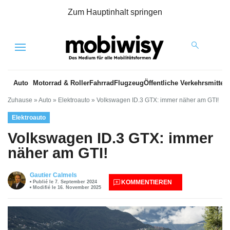
Zum Hauptinhalt springen
Menu
Auto
Motorrad & Roller
Fahrrad
Flugzeug
Öffentliche Verkehrsmittel
Zuhause
»
Auto
»
Elektroauto
»
Volkswagen ID.3 GTX: immer näher am GTI!
Elektroauto
Volkswagen ID.3 GTX: immer
näher am GTI!
Gautier Calmels
KOMMENTIEREN
Publié le 7. September 2024
Modifié le 16. November 2025