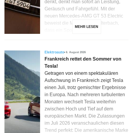
denkt, denkt man sofort an Leistung,
Geräusch und Fahrgefühl. Mit der
neuen Mercedes-AMG GT 53 Electric
beweist die Marke aus Affalterbach,
MEHR LESEN
dass ein Sportwagen […]
Elektroauto
6. August 2026
Frankreich rettet den Sommer von
Tesla!
Getragen von einem spektakulären
Aufschwung in Frankreich zeigt Tesla
einen Juli, trotz gemischter Ergebnisse
in Europa. Nach mehreren turbulenten
Monaten wechselt Tesla weiterhin
zwischen Hoch und Tief auf dem
europäischen Markt. Die Zulassungen
im Juli 2026 veranschaulichen diesen
Trend perfekt: Die amerikanische Marke