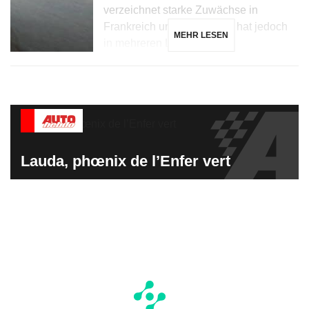
verzeichnet starke Zuwächse in
Frankreich und Dänemark, hat jedoch
MEHR LESEN
in mehreren Ländern, […]
Lauda, phœnix de l’Enfer vert