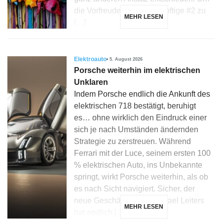
die Vorfreude auf die zukünftige #2 zu
MEHR LESEN
[…]
Elektroauto
5. August 2026
Porsche weiterhin im elektrischen
Unklaren
Indem Porsche endlich die Ankunft des
elektrischen 718 bestätigt, beruhigt
es… ohne wirklich den Eindruck einer
sich je nach Umständen ändernden
Strategie zu zerstreuen. Während
Ferrari mit der Luce, seinem ersten 100
% elektrischen Auto, ins Unbekannte
springt, wirkt Porsche weiterhin, als ob
es nach Sicht navigiert. Sicher, der
neue Geschäftsführer Michael Leiters
MEHR LESEN
hat endlich […]