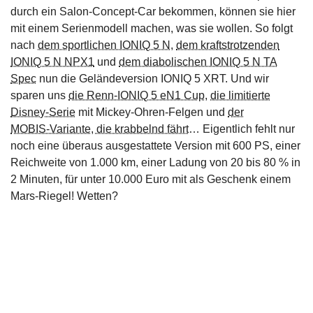
durch ein Salon‑Concept‑Car bekommen, können sie hier
mit einem Serienmodell machen, was sie wollen. So folgt
nach
dem sportlichen IONIQ 5 N
,
dem kraftstrotzenden
IONIQ 5 N NPX1
und
dem diabolischen IONIQ 5 N TA
Spec
nun die Geländeversion IONIQ 5 XRT. Und wir
sparen uns
die Renn‑IONIQ 5 eN1 Cup
,
die limitierte
Disney‑Serie
mit Mickey‑Ohren‑Felgen und
der
MOBIS‑Variante, die krabbelnd fährt
… Eigentlich fehlt nur
noch eine überaus ausgestattete Version mit 600 PS, einer
Reichweite von 1.000 km, einer Ladung von 20 bis 80 % in
2 Minuten, für unter 10.000 Euro mit als Geschenk einem
Mars‑Riegel! Wetten?