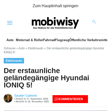
Zum Hauptinhalt springen
Menu
Auto
Motorrad & Roller
Fahrrad
Flugzeug
Öffentliche Verkehrsmittel
Zuhause
»
Auto
»
Elektroauto
»
Der erstaunliche geländegängige Hyundai
IONIQ 5!
Elektroauto
Der erstaunliche
geländegängige Hyundai
IONIQ 5!
Gautier Calmels
KOMMENTIEREN
Publié le 17. September 2024
Modifié le 16. November 2025