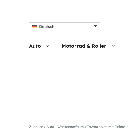
Deutsch
Auto
Motorrad & Roller
Zuhause
»
Auto
»
Wasserstoffauto
»
Toyota spielt mit Elektro-