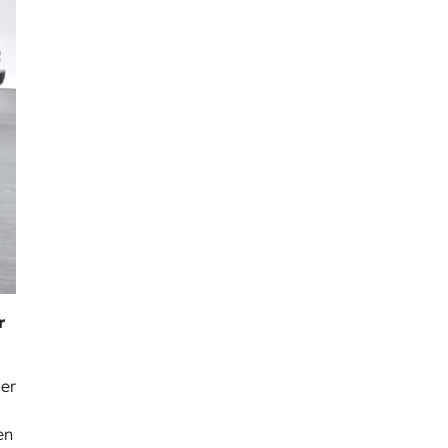
r
er
en