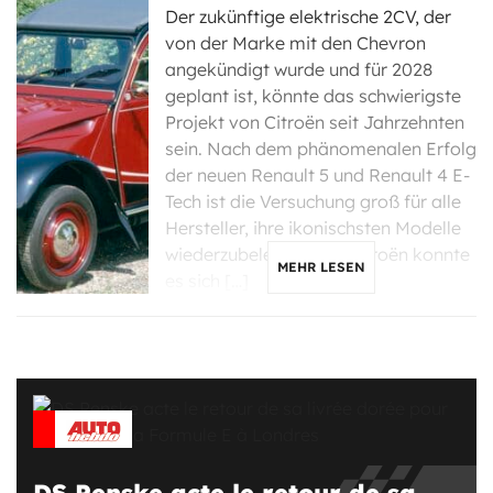
Der zukünftige elektrische 2CV, der
von der Marke mit den Chevron
angekündigt wurde und für 2028
geplant ist, könnte das schwierigste
Projekt von Citroën seit Jahrzehnten
sein. Nach dem phänomenalen Erfolg
der neuen Renault 5 und Renault 4 E-
Tech ist die Versuchung groß für alle
Hersteller, ihre ikonischsten Modelle
wiederzubeleben, und Citroën konnte
MEHR LESEN
es sich […]