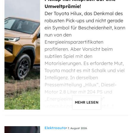
Umweltprämie!
Der Toyota Hilux, das Denkmal des
robusten Pick-ups und nicht gerade
ein Symbol für Bescheidenheit, kann
nun von den
Energieeinsparzertifikaten
profitieren. Aber Vorsicht beim
subtilen Spiel mit den
Motorisierungen. Es erforderte Mut,
Toyota macht es mit Schalk und viel
Intelligenz. In derselben
Pressemitteilung „Hilux“, Diesel-
Motor 2.8 Liter mit 204 PS und
„Energieeinsparzertifikate“
MEHR LESEN
unterzubringen, könnte fast […]
Elektroauto
7. August 2026