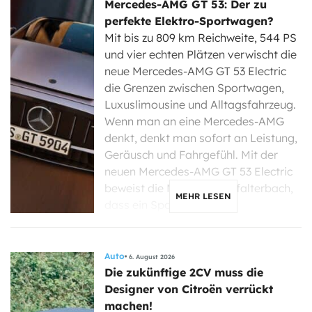
Mercedes-AMG GT 53: Der zu
perfekte Elektro-Sportwagen?
Mit bis zu 809 km Reichweite, 544 PS
und vier echten Plätzen verwischt die
neue Mercedes-AMG GT 53 Electric
die Grenzen zwischen Sportwagen,
Luxuslimousine und Alltagsfahrzeug.
Wenn man an eine Mercedes-AMG
denkt, denkt man sofort an Leistung,
Geräusch und Fahrgefühl. Mit der
neuen Mercedes-AMG GT 53 Electric
beweist die Marke aus Affalterbach,
MEHR LESEN
dass ein Sportwagen […]
Auto
6. August 2026
Die zukünftige 2CV muss die
Designer von Citroën verrückt
machen!