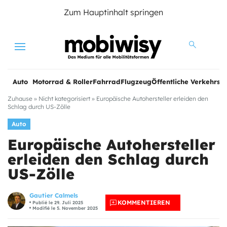
Zum Hauptinhalt springen
Menu
Auto
Motorrad & Roller
Fahrrad
Flugzeug
Öffentliche Verkehrsmi
Zuhause
»
Nicht kategorisiert
»
Europäische Autohersteller erleiden den
Schlag durch US-Zölle
Auto
Europäische Autohersteller
erleiden den Schlag durch
US-Zölle
Gautier Calmels
KOMMENTIEREN
Publié le 29. Juli 2025
Modifié le 5. November 2025
e