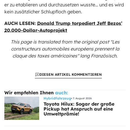
er zu etablieren und durchzusetzen wusste… und es wird
kein zusätzlicher Schlupfloch geben.
AUCH LESEN:
Donald Trump torpediert Jeff Bezos’
20.000-Dollar-Autoprojekt
This page is translated from the original
post "Les
constructeurs automobiles européens prennent la
claque des taxes américaines"
lang Französisch.
DIESEN ARTIKEL KOMMENTIEREN
Wir empfehlen Ihnen
auch:
Hybridfahrzeug
7. August 2026
Toyota Hilux: Sogar der große
Pickup hat Anspruch auf eine
Umweltprämie!