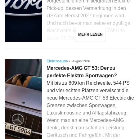
vorgestellt, einen mittelgroßen Elektro-
Pick-up, dessen Vermarktung in den
USA im Herbst 2027 beginnen wird.
Und noch bevor man seine endgültige
Reichweite kennt, fällt eine Zahl ins
MEHR LESEN
Auge: 28.350 Dollar […]
Elektroauto
7. August 2026
Mercedes-AMG GT 53: Der zu
perfekte Elektro-Sportwagen?
Mit bis zu 809 km Reichweite, 544 PS
und vier echten Plätzen verwischt die
neue Mercedes-AMG GT 53 Electric die
Grenzen zwischen Sportwagen,
Luxuslimousine und Alltagsfahrzeug.
Wenn man an eine Mercedes-AMG
denkt, denkt man sofort an Leistung,
Geräusch und Fahrgefühl. Mit der