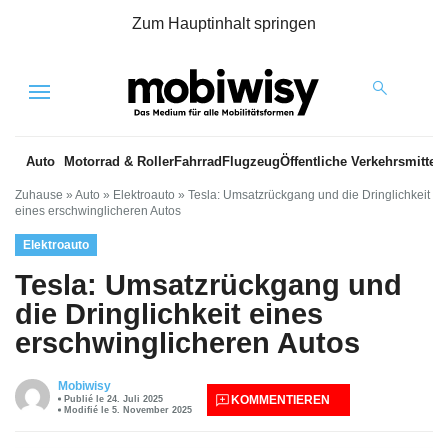
Zum Hauptinhalt springen
Menu
Auto
Motorrad & Roller
Fahrrad
Flugzeug
Öffentliche Verkehrsmittel
Zuhause
»
Auto
»
Elektroauto
»
Tesla: Umsatzrückgang und die Dringlichkeit
eines erschwinglicheren Autos
Elektroauto
Tesla: Umsatzrückgang und
die Dringlichkeit eines
erschwinglicheren Autos
Mobiwisy
KOMMENTIEREN
Publié le 24. Juli 2025
Modifié le 5. November 2025