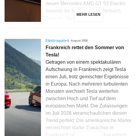
neuen Mercedes-AMG GT 53 Electric
beweist die Marke aus Affalterbach,
MEHR LESEN
dass ein Sportwagen […]
Elektroauto
6. August 2026
Frankreich rettet den Sommer von
Tesla!
Getragen von einem spektakulären
Aufschwung in Frankreich zeigt Tesla
einen Juli, trotz gemischter Ergebnisse
in Europa. Nach mehreren turbulenten
Monaten wechselt Tesla weiterhin
zwischen Hoch und Tief auf dem
europäischen Markt. Die Zulassungen
im Juli 2026 veranschaulichen diesen
Trend perfekt: Die amerikanische Marke
verzeichnet starke Zuwächse in
Frankreich und Dänemark, hat jedoch