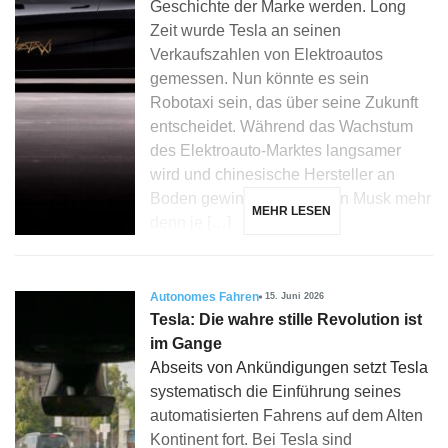
Geschichte der Marke werden. Long
Zeit wurde Tesla an seinen
Verkaufszahlen von Elektroautos
gemessen. Nun könnte es sein
Robotaxi sein, das über seine Zukunft
entscheidet. Während das Wachstum
des Elektroauto-Marktes langsamer
wird und chinesische Hersteller an
Boden gewinnen, setzt Elon Musk mehr
MEHR LESEN
denn je […]
Autonomes Fahren
15. Juni 2026
Tesla: Die wahre stille Revolution ist
im Gange
Abseits von Ankündigungen setzt Tesla
systematisch die Einführung seines
automatisierten Fahrens auf dem Alten
Kontinent fort. Bei Tesla sind