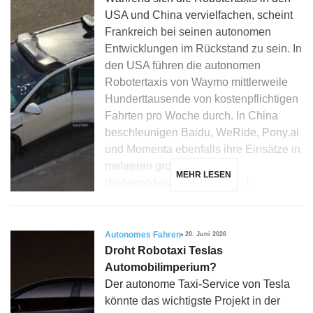
USA und China vervielfachen, scheint
Frankreich bei seinen autonomen
Entwicklungen im Rückstand zu sein. In
den USA führen die autonomen
Robotertaxis von Waymo mittlerweile
Hunderttausende von kostenpflichtigen
Fahrten pro Woche durch. In China
beschleunigen Baidu, WeRide, Pony.ai
und Momenta ebenfalls ihre Einsätze in
mehreren großen Städten.
MEHR LESEN
Währenddessen hat man […]
Autonomes Fahren
20. Juni 2026
Droht Robotaxi Teslas
Automobilimperium?
Der autonome Taxi-Service von Tesla
könnte das wichtigste Projekt in der