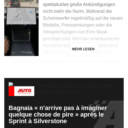
spektakuläre große Ankündigungen
nicht mehr die Norm. Während die
Scheinwerfer regelmäßig auf die neuen
Modelle, Preissenkungen oder die
Versprechungen von Elon Musk
gerichtet sind, führt der amerikanische
Hersteller parallel eine viel diskretere
MEHR LESEN
Offensive durch: die schrittweise […]
Bagnaia « n’arrive pas à imaginer
quelque chose de pire » après le
Sprint à Silverstone