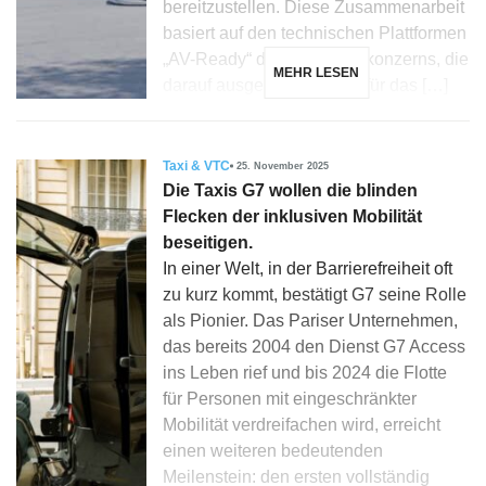
bereitzustellen. Diese Zusammenarbeit
basiert auf den technischen Plattformen
„AV-Ready“ des Automobilkonzerns, die
MEHR LESEN
darauf ausgelegt sind, die für das […]
Taxi & VTC
25. November 2025
Die Taxis G7 wollen die blinden
Flecken der inklusiven Mobilität
beseitigen.
In einer Welt, in der Barrierefreiheit oft
zu kurz kommt, bestätigt G7 seine Rolle
als Pionier. Das Pariser Unternehmen,
das bereits 2004 den Dienst G7 Access
ins Leben rief und bis 2024 die Flotte
für Personen mit eingeschränkter
Mobilität verdreifachen wird, erreicht
einen weiteren bedeutenden
Meilenstein: den ersten vollständig