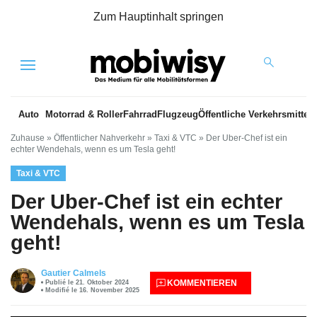
Zum Hauptinhalt springen
Menu
Auto
Motorrad & Roller
Fahrrad
Flugzeug
Öffentliche Verkehrsmittel
Zuhause
»
Öffentlicher Nahverkehr
»
Taxi & VTC
»
Der Uber-Chef ist ein
echter Wendehals, wenn es um Tesla geht!
Taxi & VTC
Der Uber-Chef ist ein echter
Wendehals, wenn es um Tesla
geht!
Gautier Calmels
KOMMENTIEREN
Publié le 21. Oktober 2024
Modifié le 16. November 2025