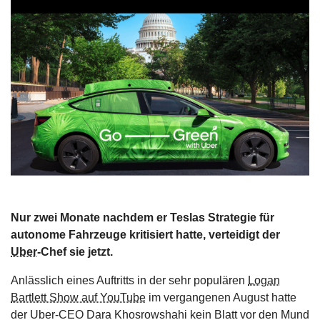
s
stungen
Nur zwei Monate nachdem er Teslas Strategie für
autonome Fahrzeuge kritisiert hatte, verteidigt der
Uber
-Chef sie jetzt.
Anlässlich eines Auftritts in der sehr populären
Logan
Bartlett Show auf YouTube
im vergangenen August hatte
der Uber-CEO Dara Khosrowshahi kein Blatt vor den Mund