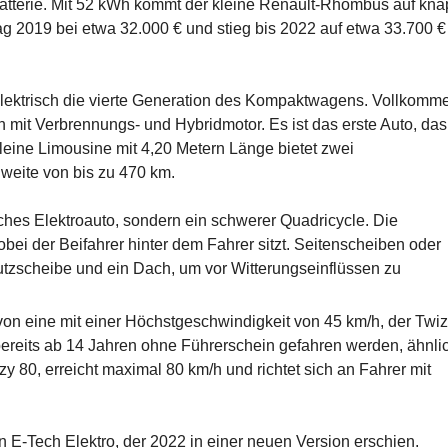
atterie. Mit 52 kWh kommt der kleine Renault-Rhombus auf kn
g 2019 bei etwa 32.000 € und stieg bis 2022 auf etwa 33.700 €
elektrisch die vierte Generation des Kompaktwagens. Vollkomm
ion mit Verbrennungs- und Hybridmotor. Es ist das erste Auto, das
kleine Limousine mit 4,20 Metern Länge bietet zwei
hweite von bis zu 470 km.
ches Elektroauto, sondern ein schwerer Quadricycle. Die
wobei der Beifahrer hinter dem Fahrer sitzt. Seitenscheiben oder
utzscheibe und ein Dach, um vor Witterungseinflüssen zu
on eine mit einer Höchstgeschwindigkeit von 45 km/h, der Twi
 bereits ab 14 Jahren ohne Führerschein gefahren werden, ähnli
zy 80, erreicht maximal 80 km/h und richtet sich an Fahrer mit
n E-Tech Elektro, der 2022 in einer neuen Version erschien.