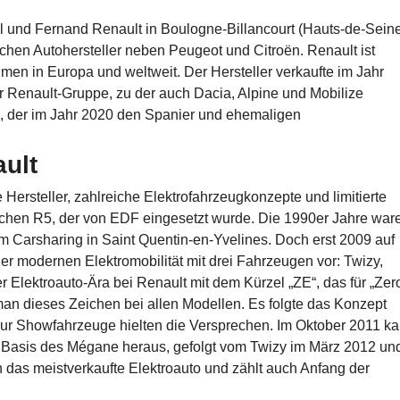
 und Fernand Renault in Boulogne-Billancourt (Hauts-de-Sein
ischen Autohersteller neben Peugeot und Citroën. Renault ist
en in Europa und weltweit. Der Hersteller verkaufte im Jahr
er Renault-Gruppe, zu der auch Dacia, Alpine und Mobilize
o, der im Jahr 2020 den Spanier und ehemaligen
ult
 Hersteller, zahlreiche Elektrofahrzeugkonzepte und limitierte
ischen R5, der von EDF eingesetzt wurde. Die 1990er Jahre war
im Carsharing in Saint Quentin-en-Yvelines. Doch erst 2009 auf
 der modernen Elektromobilität mit drei Fahrzeugen vor: Twizy,
Elektroauto-Ära bei Renault mit dem Kürzel „ZE“, das für „Zer
 man dieses Zeichen bei allen Modellen. Es folgte das Konzept
nur Showfahrzeuge hielten die Versprechen. Im Oktober 2011 k
f Basis des Mégane heraus, gefolgt vom Twizy im März 2012 un
das meistverkaufte Elektroauto und zählt auch Anfang der