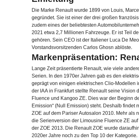
Die Marke Renault wurde 1899 von Louis, Marcel
gegründet. Sie ist einer der drei großen französ
zudem eines der beliebtesten Automobilunternehm
2021 etwa 2,7 Millionen Fahrzeuge. Er ist Teil d
gehören. Sein CEO ist der Italiener Luca De Me
Vorstandsvorsitzenden Carlos Ghosn ablöste.
Markenpräsentation: Rena
Lange Zeit präsentierte Renault, wie viele andere
Serien. In den 1970er Jahren gab es den elektr
geprägt von einigen elektrischen Clio-Modellen 
der IAA in Frankfurt stellte Renault seine Vision
Fluence und Kangoo ZE. Dies war der Beginn der 
Emission“ (Null Emission) steht. Deshalb findet
ZOE auf dem Pariser Autosalon 2010. Mehr als 
die Serienversion der Limousine Fluence ZE au
der ZOE 2013. Die Renault ZOE wurde daraufhin 
2020er Jahre noch zu den Top 10 der Kategorie.