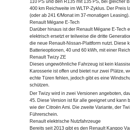
110 PS und den R135 mit 135 PS, bei gleicher B
400 km Reichweite im WLTP-Zyklus. Der Preis la
(oder ab 241 €/Monat im 37-monatigen Leasing).
Renault Mégane E-Tech
Darüber hinaus ist der Renault Mégane E-Tech 
elektrisch ersetzt er teilweise die dritte Generat
die neue Renault-Nissan-Plattform nutzt. Diese 
Batterieoptionen, 40 und 60 kWh, mit einer Reic
Renault Twizy ZE
Dieses ungewöhnliche Fahrzeug ist kein klassis
Karosserie ist offen und bietet nur zwei Plätze, 
echte Türen fehlen, jedoch gibt es eine Windsch
schützen.
Der Twizy wird in zwei Versionen angeboten, dav
45. Diese Version ist für alle geeignet und kann
wie der Citroën Ami. Die zweite Variante, der Twi
Führerschein.
Renault elektrische Nutzfahrzeuge
Bereits seit 2013 gibt es den Renault Kangoo Va