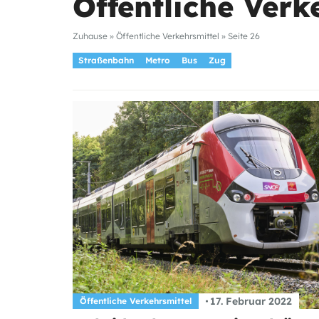
Öffentliche Verk
Zuhause
»
Öffentliche Verkehrsmittel
»
Seite 26
Straßenbahn
Metro
Bus
Zug
17. Februar 2022
Öffentliche Verkehrsmittel