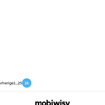
orherige
1
…
25
26