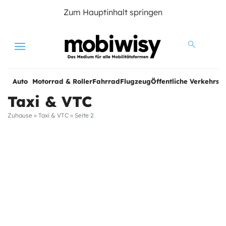
Zum Hauptinhalt springen
Menu
Auto
Motorrad & Roller
Fahrrad
Flugzeug
Öffentliche Verkehrsmi
Taxi & VTC
Zuhause
»
Taxi & VTC
»
Seite 2
e